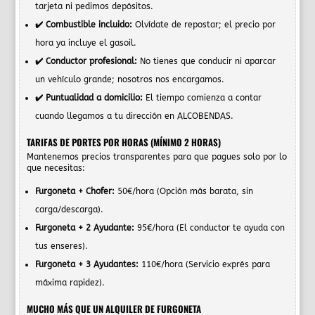
tarjeta ni pedimos depósitos.
✔️ Combustible incluido:
Olvídate de repostar; el precio por
hora ya incluye el gasoil.
✔️ Conductor profesional:
No tienes que conducir ni aparcar
un vehículo grande; nosotros nos encargamos.
✔️ Puntualidad a domicilio:
El tiempo comienza a contar
cuando llegamos a tu dirección en ALCOBENDAS.
TARIFAS DE PORTES POR HORAS (MÍNIMO 2 HORAS)
Mantenemos precios transparentes para que pagues solo por lo
que necesitas:
Furgoneta + Chofer:
50€/hora (Opción más barata, sin
carga/descarga).
Furgoneta + 2 Ayudante:
95€/hora (El conductor te ayuda con
tus enseres).
Furgoneta + 3 Ayudantes:
110€/hora (Servicio exprés para
máxima rapidez).
MUCHO MÁS QUE UN ALQUILER DE FURGONETA