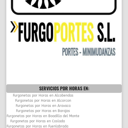
buscanos
en:
google.com
google.es
SERVICIOS POR HORAS EN:
Furgonetas por Horas en Alcobendas
Furgonetas por Horas en Alcorcon
Furgonetas por Horas en Aravaca
Furgonetas por Horas en Barajas
Furgonetas por Horas en Boadilla del Monte
Furgonetas por Horas en Coslada
Furgonetas por Horas en Fuenlabrada