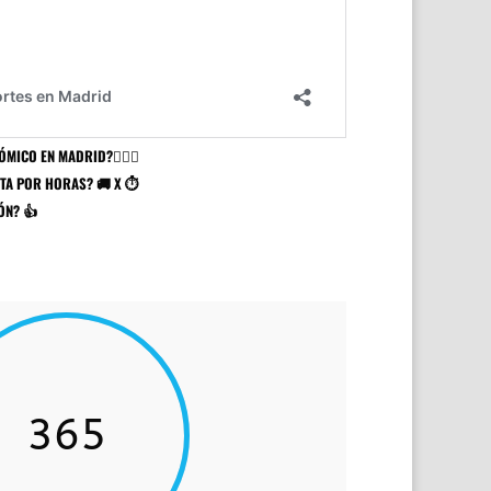
MICO EN MADRID?🙋🏻‍♂️
ETA POR HORAS? 🚚 X ⏱
ÓN? 👍
365