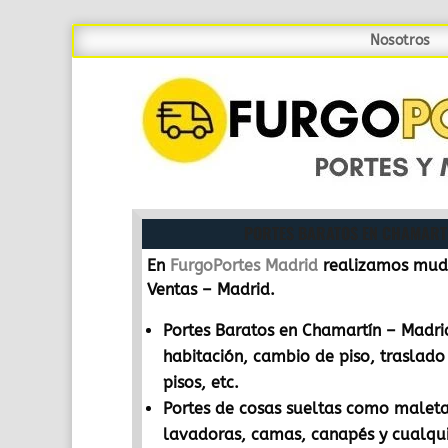
Nosotros
PORTES BARATOS EN CHAMARTÍN – MADRID
PORTES BARATOS EN CHAMART
En
FurgoPortes Madrid
realizamos muda
Ventas – Madrid.
Portes Baratos en Chamartín – Madr
habitación, cambio de piso, traslado
pisos, etc.
Portes de cosas sueltas como maletas
lavadoras, camas, canapés y cualqui