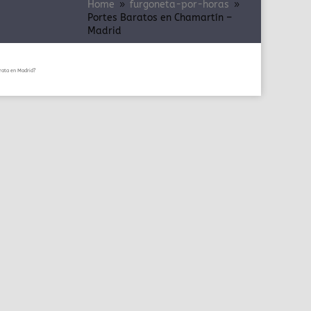
Home
furgoneta-por-horas
9
9
Portes Baratos en Chamartín –
Madrid
rata en Madrid?