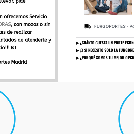
llevar, pide
én ofrecemos Servicio
ORAS
, con mozos o sin
es de realizar
antados de atenderte y
▶︎ ¿CUÁNTO CUESTA UN PORTE ECONÓ
io!!! 💶
▶︎ ¿Y SI NECESITO SOLO LA FURGON
▶︎ ¿PORQUÉ SOMOS TU MEJOR OPCI
ortes Madrid