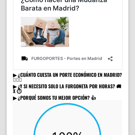
▶︎ ¿CUÁNTO CUESTA UN PORTE ECONÓMICO EN MADRID?
🙋🏻‍♂️
▶︎ ¿Y SI NECESITO SOLO LA FURGONETA POR HORAS? 🚚
X ⏱
▶︎ ¿PORQUÉ SOMOS TU MEJOR OPCIÓN? 👍