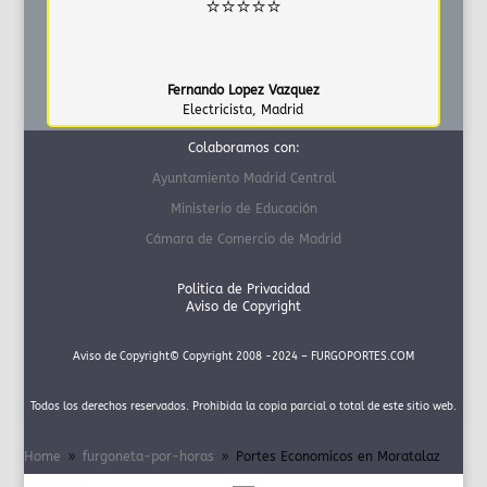
⭐⭐⭐⭐⭐
Fernando Lopez Vazquez
Electricista
,
Madrid
Colaboramos con:
Ayuntamiento Madrid Central
Ministerio de Educación
Cámara de Comercio de Madrid
Politica de Privacidad
Aviso de Copyright
Aviso de Copyright© Copyright 2008 -2024 – FURGOPORTES.COM
Todos los derechos reservados. Prohibida la copia parcial o total de este sitio web.
Home
furgoneta-por-horas
Portes Economicos en Moratalaz
9
9