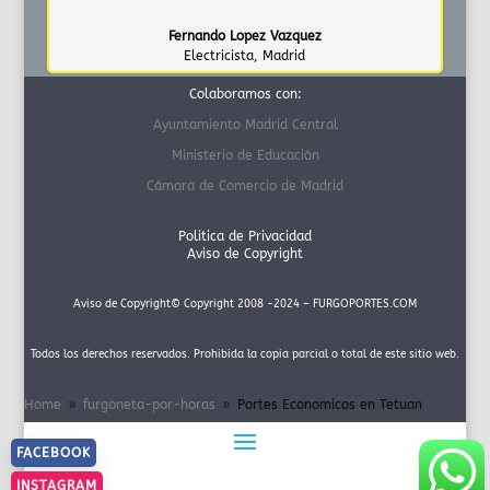
Fernando Lopez Vazquez
Electricista
,
Madrid
Colaboramos con:
Ayuntamiento Madrid Central
Ministerio de Educación
Cámara de Comercio de Madrid
Politica de Privacidad
Aviso de Copyright
Aviso de Copyright© Copyright 2008 -2024 – FURGOPORTES.COM
Todos los derechos reservados. Prohibida la copia parcial o total de este sitio web.
Home
furgoneta-por-horas
Portes Economicos en Tetuan
9
9
FACEBOOK
INSTAGRAM